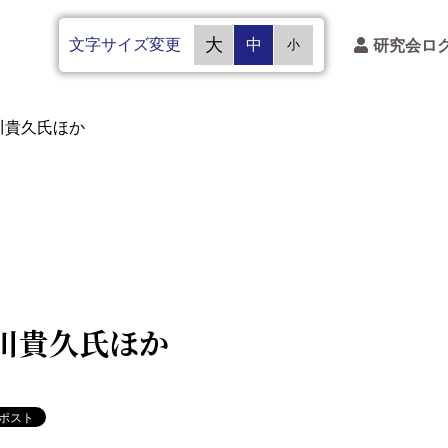
文字サイズ変更
大
中
研究会ロ
小
川貴久氏ほか
川貴久氏ほか