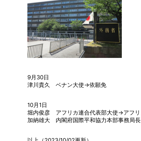
9月30日
津川貴久 ベナン大使→依願免
10月1日
堀内俊彦 アフリカ連合代表部大使→アフリ
加納雄大 内閣府国際平和協力本部事務局長
以上（2023/10/02更新）