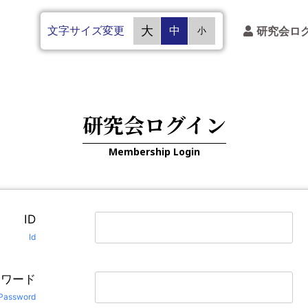
文字サイズ変更
大
中
研究会ロ
小
研究会ログイン
Membership Login
ID
Id
スワード
Password