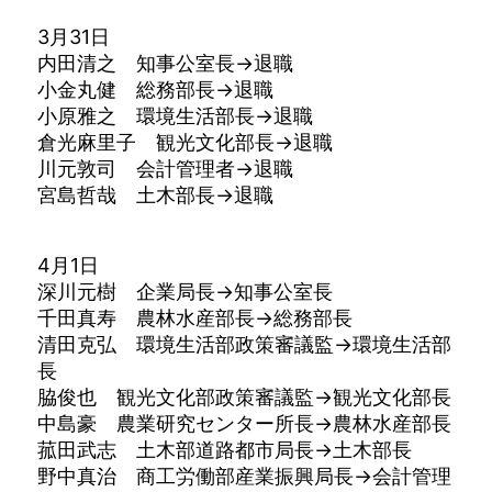
3月31日
内田清之 知事公室長→退職
小金丸健 総務部長→退職
小原雅之 環境生活部長→退職
倉光麻里子 観光文化部長→退職
川元敦司 会計管理者→退職
宮島哲哉 土木部長→退職
4月1日
深川元樹 企業局長→知事公室長
千田真寿 農林水産部長→総務部長
清田克弘 環境生活部政策審議監→環境生活部
長
脇俊也 観光文化部政策審議監→観光文化部長
中島豪 農業研究センター所長→農林水産部長
菰田武志 土木部道路都市局長→土木部長
野中真治 商工労働部産業振興局長→会計管理