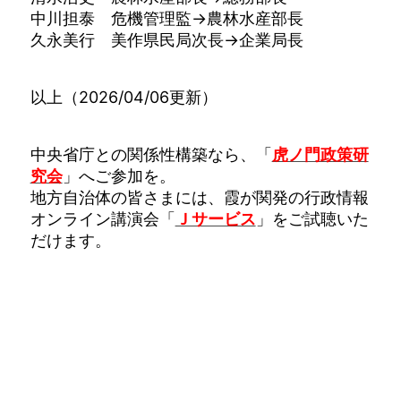
中川担泰 危機管理監→農林水産部長
久永美行 美作県民局次長→企業局長
以上（2026/04/06更新）
中央省庁との関係性構築なら、「
虎ノ門政策研
究会
」へご参加を。
地方自治体の皆さまには、霞が関発の行政情報
オンライン講演会「
Ｊサービス
」をご試聴いた
だけます。