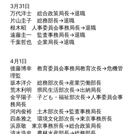
3月31日
万代洋士 総合政策局長→退職
片山圭子 総務部長→退職
根木昭 人事委員会事務局長→退職
遠藤圭一 監査事務局長→退職
千葉哲也 企業局長→退職
4月1日
後藤博幸 教育委員会事務局教育次長→危機管
理監
坂本洋介 総務部次長→産業労働部長
荒木利明 県民生活部次長→出納局長
金平陽子 子ども・福祉部次長→人事委員会事
務局長
河内俊裕 土木部次長→監査事務局長
四条雅之 環境文化部次長→東京事務所長
浜原敬 東京事務所長→総合政策局長
清水浩史 農林水産部長→総務部長