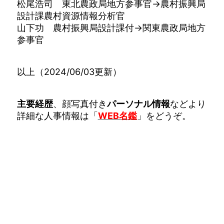
松尾浩司 東北農政局地方参事官→農村振興局
設計課農村資源情報分析官
山下功 農村振興局設計課付→関東農政局地方
参事官
以上（2024/06/03更新）
主要経歴
、顔写真付き
パーソナル情報
などより
詳細な人事情報は「
WEB名鑑
」をどうぞ。