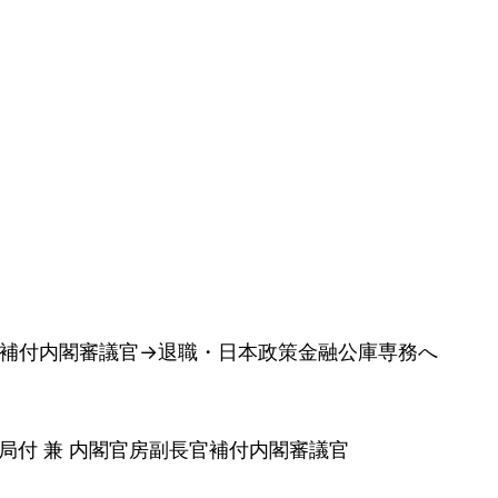
補付内閣審議官→退職・日本政策金融公庫専務へ
局付 兼 内閣官房副長官補付内閣審議官