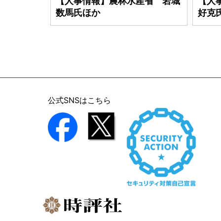
【人事情報】農林水産省 岩城
【人
数馬氏ほか
好克
公式SNSはこちら