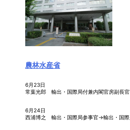
農林水産省
6月23日
常葉光郎 輸出・国際局付兼内閣官房副長官
6月24日
西浦博之 輸出・国際局参事官→輸出・国際