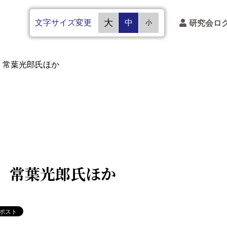
文字サイズ変更
大
中
研究会ロ
小
 常葉光郎氏ほか
 常葉光郎氏ほか