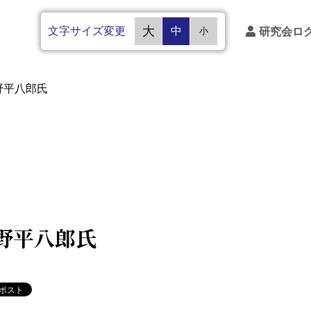
文字サイズ変更
大
中
研究会ロ
小
野平八郎氏
野平八郎氏