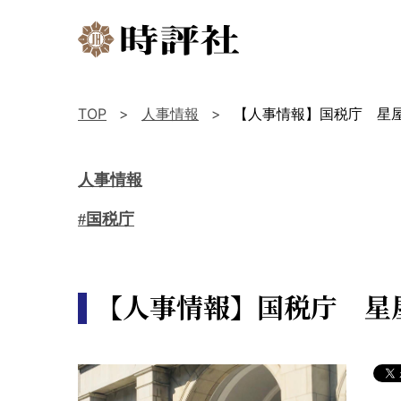
TOP
人事情報
【人事情報】国税庁 星
人事情報
#国税庁
【人事情報】国税庁 星