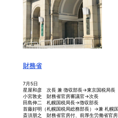
財務省
7月5日
星屋和彦 次長 兼 徴収部長→東京国税局長
小宮敦史 財務省官房審議官→次長
田島伸二 札幌国税局長→徴収部長
首藤好明（札幌国税局総務部長）→兼 札幌
斎須朋之 財務省官房付、前厚生労働省官房