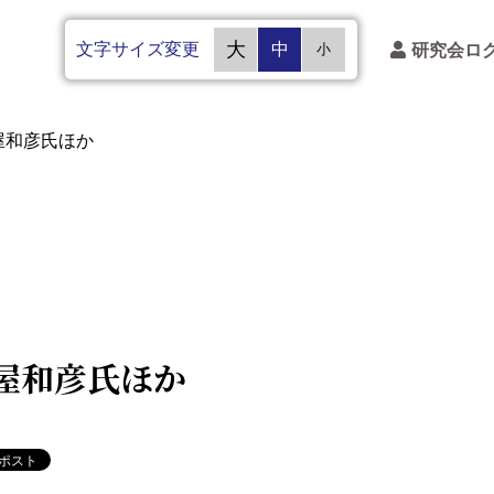
文字サイズ変更
大
中
研究会ロ
小
屋和彦氏ほか
屋和彦氏ほか