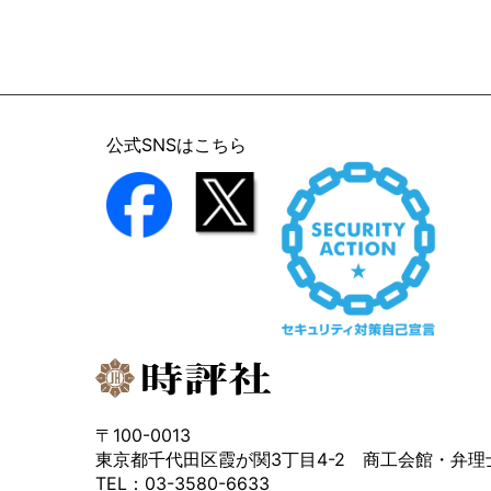
公式SNSはこちら
〒100-0013
東京都千代田区霞が関3丁目4-2 商工会館・弁理
TEL：03-3580-6633