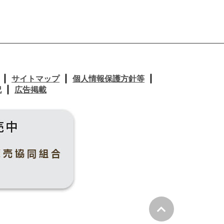
サイトマップ
個人情報保護方針等
記
広告掲載