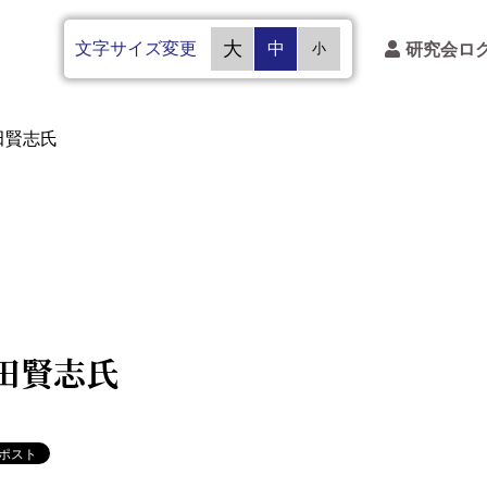
文字サイズ変更
大
中
研究会ロ
小
田賢志氏
田賢志氏