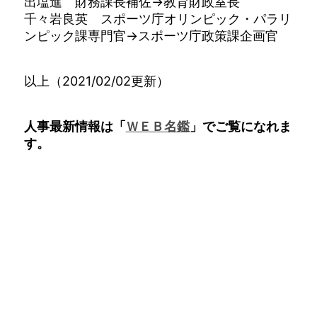
出塩進 財務課長補佐→教育財政室長
千々岩良英 スポーツ庁オリンピック・パラリ
ンピック課専門官→スポーツ庁政策課企画官
以上（2021/02/02更新）
人事最新情報は「
ＷＥＢ名鑑
」でご覧になれま
す。