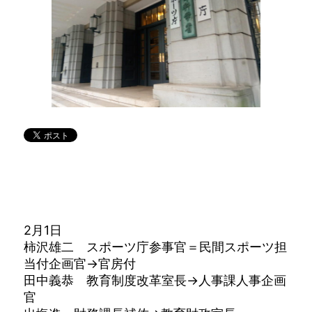
2月1日
柿沢雄二 スポーツ庁参事官＝民間スポーツ担
当付企画官→官房付
田中義恭 教育制度改革室長→人事課人事企画
官