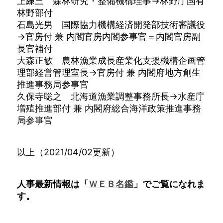
上練三 森林研究・整備機構理事→林野庁国有
林野部付
石島光男 国際協力機構経済開発部技術審議役
→官房付 兼 内閣官房内閣参事官＝内閣官房副
長官補付
大森正敏 農林漁業成長産業化支援機構企画管
理部経営管理室長→官房付 兼 内閣府地方創生
推進事務局参事官
久保寺聡之 北海道漁業調整事務所長→水産庁
増殖推進部付 兼 内閣府総合海洋政策推進事務
局参事官
以上（2021/04/02更新）
人事最新情報は「
ＷＥＢ名鑑
」でご覧になれま
す。