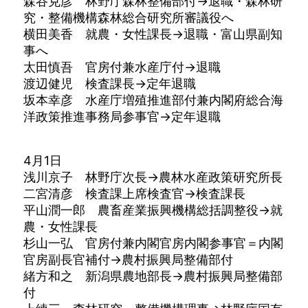
森谷克彦 林野庁森林整備部付→退職・森林研
究・整備機構森林総合研究所審議役へ
横田美香 就農・女性課長→退職・富山県副知
事へ
太田慎吾 官房付兼水産庁付→退職
渡辺健児 検査課長→定年退職
坂本幸彦 水産庁増殖推進部付兼内閣府総合海
洋政策推進事務局参事官→定年退職
4月1日
浅川京子 林野庁次長→農林水産政策研究所長
二宮清彦 検査課上席検査官→検査課長
平山潤一郎 農畜産業振興機構総括調整役→就
農・女性課長
杉山一弘 官房付兼内閣官房内閣参事官＝内閣
官房副長官補付→農村振興局整備部付
緒方和之 新潟県農地部長→農村振興局整備部
付