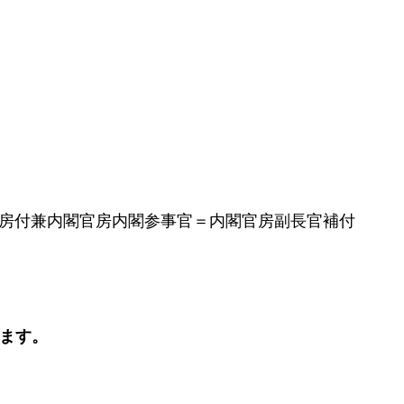
房付兼内閣官房内閣参事官＝内閣官房副長官補付
ます。