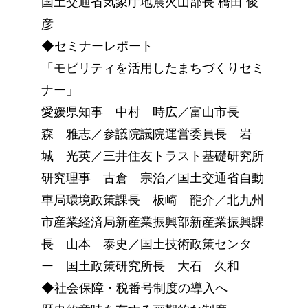
国土交通省気象庁地震火山部長 橋田 俊
彦
◆セミナーレポート
「モビリティを活用したまちづくりセミ
ナー」
愛媛県知事 中村 時広／富山市長
森 雅志／参議院議院運営委員長 岩
城 光英／三井住友トラスト基礎研究所
研究理事 古倉 宗治／国土交通省自動
車局環境政策課長 板崎 龍介／北九州
市産業経済局新産業振興部新産業振興課
長 山本 泰史／国土技術政策センタ
ー 国土政策研究所長 大石 久和
◆社会保障・税番号制度の導入へ