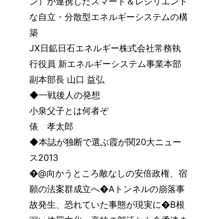
ン）が連携したスマート＆レジリエント
な自立・分散型エネルギーシステムの構
築
JX日鉱日石エネルギー株式会社常務執
行役員 新エネルギーシステム事業本部
副本部長 山口 益弘
◆一戦後人の発想
小泉父子とは何者ぞ
俵 孝太郎
◆本誌が独断で選ぶ霞が関20大ニュー
ス2013
�@向かうところ敵なしの安倍政権、宿
願の法案群成立へ�Aトンネルの崩落事
故発生、恐れていた事態が現実に�B根