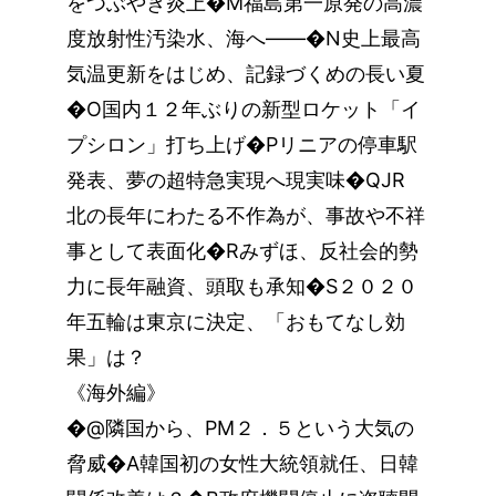
をつぶやき炎上�M福島第一原発の高濃
度放射性汚染水、海へ――�N史上最高
気温更新をはじめ、記録づくめの長い夏
�O国内１２年ぶりの新型ロケット「イ
プシロン」打ち上げ�Pリニアの停車駅
発表、夢の超特急実現へ現実味�QJR
北の長年にわたる不作為が、事故や不祥
事として表面化�Rみずほ、反社会的勢
力に長年融資、頭取も承知�S２０２０
年五輪は東京に決定、「おもてなし効
果」は？
《海外編》
�@隣国から、PM２．５という大気の
脅威�A韓国初の女性大統領就任、日韓