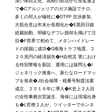
深い体罰文化、高校の部活から全柔連ま
で�Cアルジェリアのガス施設でテロ、
多くの邦人が犠牲に�DTPP 交渉参加、
大筋合意は年末か長期化か�E黒田日銀
総裁始動、明確なデフレ脱却を掲げて注
目�F世界で初めて、メタンハイドレー
ドの採掘に成功�G南海トラフ地震、２
２０兆円の経済損失�H自然災 害におけ
る特別警報を新設、運用には疑問も�I
ジェネリック推進へ、新たなロードマッ
プを発表�J社会保障・税番号制度法案
成立、２０１６年に導入�K史上２人目
の女性事務次官誕生、海保には現場出身
も�L官僚２人が、ツイッターでホンネ