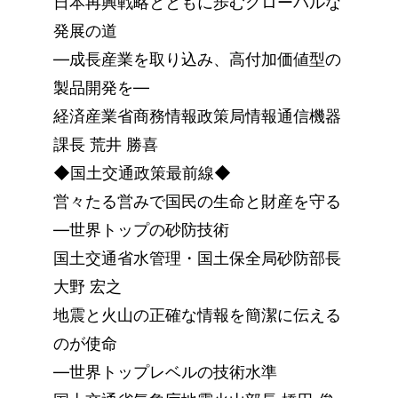
日本再興戦略とともに歩むグローバルな
発展の道
―成長産業を取り込み、高付加価値型の
製品開発を―
経済産業省商務情報政策局情報通信機器
課長 荒井 勝喜
◆国土交通政策最前線◆
営々たる営みで国民の生命と財産を守る
―世界トップの砂防技術
国土交通省水管理・国土保全局砂防部長
大野 宏之
地震と火山の正確な情報を簡潔に伝える
のが使命
―世界トップレベルの技術水準