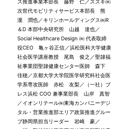
ス推進事業本部長 藤野 仁／スズキ㈱
次世代モビリティサービス本部長 熊
瀧 潤也／キリンホールディングス㈱R
＆D 本部中央研究所 山越 達也／
Social Healthcare Design ㈱ 代表取締
役CEO 亀ヶ谷正信／浜松医科大学健康
社会医学講座教授 尾島 俊之／聖隷福
祉事業団聖隷健康センター医師 森下
佳穂／京都大学大学院医学研究科社会医
学系専攻医師 赤松 友梨／（一社）ブ
レス浜松 COO 兼事業部長 山岸 真智
／イオンリテール㈱東海カンパニーデジ
タル・営業推進部エリア政策推進グルー
プ静岡県担当リーダー 岩崎 豪／