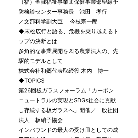
（福）聖隷福祉事業団保健事業部聖隷予
防検診センター事務長 池田 孝行
／文部科学副大臣 今枝宗一郎
◆末松広行と語る、危機を乗り越えるト
ップの決断とは
多角的な事業展開を図る農業法人の、先
駆的モデルとして
株式会社和郷代表取締役 木内 博一
◆TOPICS
第26回板ガラスフォーラム「カーボン
ニュートラルの実現とSDGs社会に貢献
し存続する板ガラスへ」開催／一般社団
法人 板硝子協会
インバウンドの最大の受け皿としての成