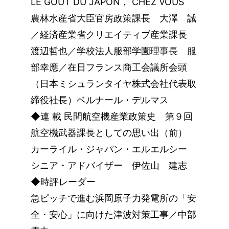
LE GOUT DU JAPON， CHEZ VOUS
農林水産省大臣官房政策課長 大澤 誠
／経済産業省クリエイティブ産業課長
渡辺哲也／学校法人服部学園理事長 服
部幸應／在日フランス商工会議所会頭
（日本ミシュランタイヤ株式会社代表取
締役社長）ベルナール・デルマス
◆連 載 民間航空機産業政策史 第９回
航空機武器課長としての思い出（前）
カーライル・ジャパン・エルエルシー
シニア・アドバイザー 伊佐山 建志
◆時評レーダー
急ピッチで進む浜岡原子力発電所の「安
全・安心」に向けた津波対策工事／中部