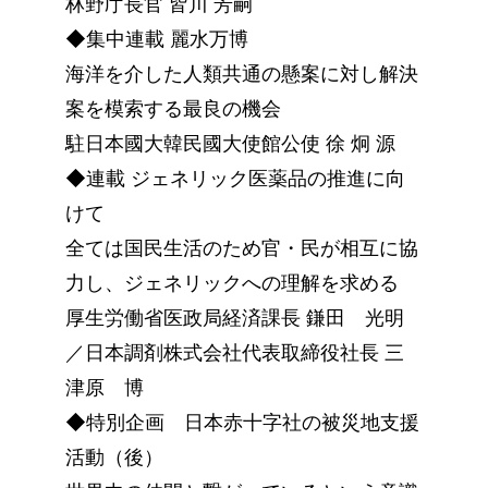
林野庁長官 皆川 芳嗣
◆集中連載 麗水万博
海洋を介した人類共通の懸案に対し解決
案を模索する最良の機会
駐日本國大韓民國大使館公使 徐 炯 源
◆連載 ジェネリック医薬品の推進に向
けて
全ては国民生活のため官・民が相互に協
力し、ジェネリックへの理解を求める
厚生労働省医政局経済課長 鎌田 光明
／日本調剤株式会社代表取締役社長 三
津原 博
◆特別企画 日本赤十字社の被災地支援
活動（後）