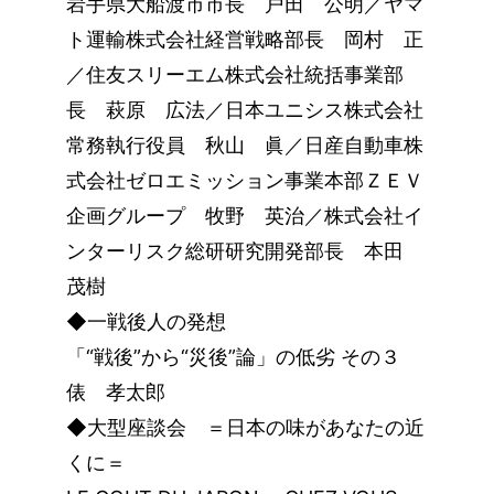
岩手県大船渡市市長 戸田 公明／ヤマ
ト運輸株式会社経営戦略部長 岡村 正
／住友スリーエム株式会社統括事業部
長 萩原 広法／日本ユニシス株式会社
常務執行役員 秋山 眞／日産自動車株
式会社ゼロエミッション事業本部ＺＥＶ
企画グループ 牧野 英治／株式会社イ
ンターリスク総研研究開発部長 本田
茂樹
◆一戦後人の発想
「“戦後”から“災後”論」の低劣 その３
俵 孝太郎
◆大型座談会 ＝日本の味があなたの近
くに＝