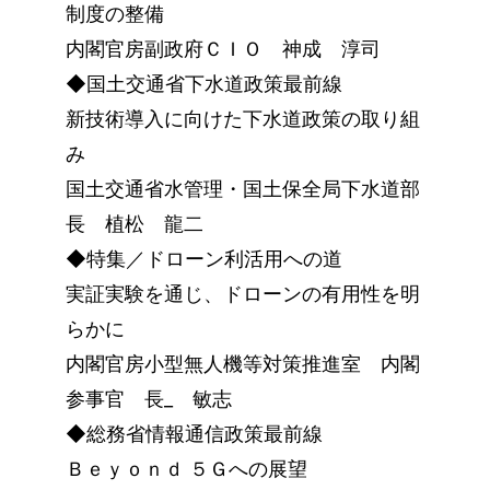
制度の整備
内閣官房副政府ＣＩＯ 神成 淳司
◆国土交通省下水道政策最前線
新技術導入に向けた下水道政策の取り組
み
国土交通省水管理・国土保全局下水道部
長 植松 龍二
◆特集／ドローン利活用への道
実証実験を通じ、ドローンの有用性を明
らかに
内閣官房小型無人機等対策推進室 内閣
参事官 長_ 敏志
◆総務省情報通信政策最前線
Ｂｅｙｏｎｄ ５Ｇへの展望