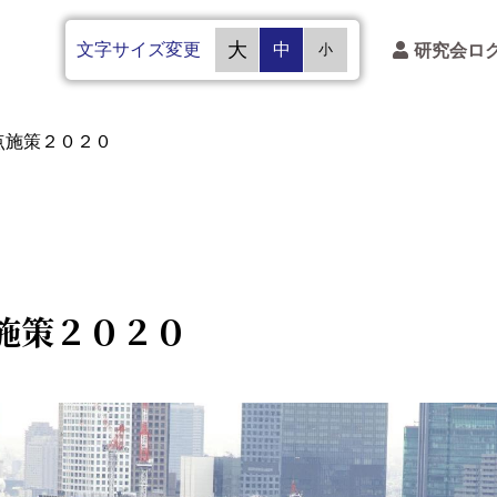
文字サイズ変更
大
中
研究会ロ
小
点施策２０２０
施策２０２０