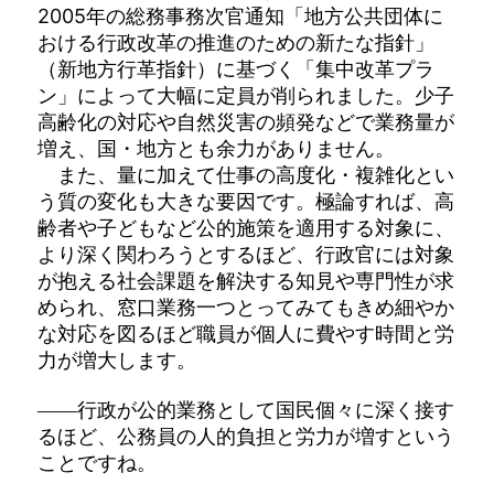
2005年の総務事務次官通知「地方公共団体に
おける行政改革の推進のための新たな指針」
（新地方行革指針）に基づく「集中改革プラ
ン」によって大幅に定員が削られました。少子
高齢化の対応や自然災害の頻発などで業務量が
増え、国・地方とも余力がありません。
また、量に加えて仕事の高度化・複雑化とい
う質の変化も大きな要因です。極論すれば、高
齢者や子どもなど公的施策を適用する対象に、
より深く関わろうとするほど、行政官には対象
が抱える社会課題を解決する知見や専門性が求
められ、窓口業務一つとってみてもきめ細やか
な対応を図るほど職員が個人に費やす時間と労
力が増大します。
――行政が公的業務として国民個々に深く接す
るほど、公務員の人的負担と労力が増すという
ことですね。