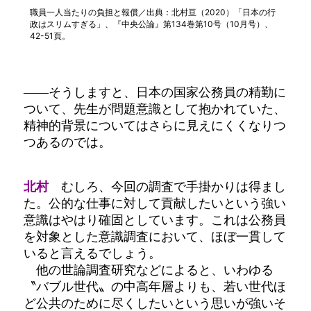
職員一人当たりの負担と報償／出典：北村亘（2020）「日本の行
政はスリムすぎる」、『中央公論』第134巻第10号（10月号）、
42-51頁。
――そうしますと、日本の国家公務員の精勤に
ついて、先生が問題意識として抱かれていた、
精神的背景についてはさらに見えにくくなりつ
つあるのでは。
北村
むしろ、今回の調査で手掛かりは得まし
た。公的な仕事に対して貢献したいという強い
意識はやはり確固としています。これは公務員
を対象とした意識調査において、ほぼ一貫して
いると言えるでしょう。
他の世論調査研究などによると、いわゆる
〝バブル世代〟の中高年層よりも、若い世代ほ
ど公共のために尽くしたいという思いが強いそ