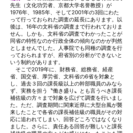
先生（文化功労者、京都大学名誉教授）が
1976年、1985年、そして2001年の3回にわた
って行っておられた調査の延長にあります。以
後は、16年の文科省の調査まで行われておりま
せん。しかも、文科省の調査でわかったことが
同省の特性なのか行政全体の傾向なのかが判然
としませんでした。人事院でも同種の調査を行
っておられますが、府省別の分析ができないと
いう制約があります。
そこで2019年に、財務省、総務省、経産
省、国交省、厚労省、文科省の6省を対象と
し、過去３回の課長級以上の幹部職員のみなら
ず、実務を担う〝働き盛り〟とも言うべき課長
補佐級の方々まで対象を広げて調査を行いまし
た。ただ、調査期間に関東近県に大型台風が襲
来したことで各省の課長補佐級の職員がその対
応に追われてしまい、回答どころではなくなり
ました。さらに、責任ある回答が難しいと課長