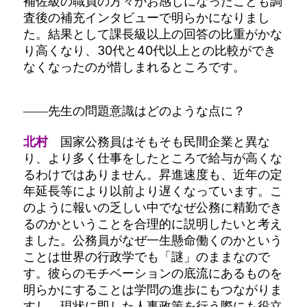
補佐級の職員の方々がお感じになったことも調
査後の補充インタビューで明らかになりまし
た。結果として課長級以上の回答の比重がかな
り高くなり、30代と40代以上との比較ができ
なくなったのが惜しまれるところです。
――先生の問題意識はどのような点に？
北村
国家公務員はそもそも民間企業と異な
り、より多く仕事をしたところで給与が高くな
るわけではありません。昇進速度も、近年の定
年延長等により以前より遅くなっています。こ
のように報いの乏しい中でなぜ公務に精勤でき
るのかということを合理的に説明したいと考え
ました。公務員がなぜ一生懸命働くのかという
ことは世界の行政学でも「謎」のままなので
す。彼らのモチベーションの底流にあるものを
明らかにすることは学問の進歩にもつながりま
すし、現状に即した人事政策を行う際にも役立