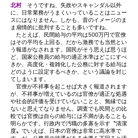
北村
そうですね、失政やスキャンダル以外
に、日常業務がうまくいっていることはニュー
スにはなりません。しかも、昔のイメージのま
ま扇情的に批判することも多いですね。
たとえば、民間給与の平均は500万円で官僚
はその平均を上回る、だから激務でも当然とい
う報道がなされます。国民がそう思えば思うほ
ど、国家公務員の給与の適正水準はどこにすべ
きか、高度化・複雑化した公務に対する給与は
どのように設定するべきか、という議論を封じ
てしまいます。
官僚が不祥事を起こせば大きく報道されます
が、不祥事が増えているのは官僚が適正な処遇
や社会的評価を受けていないことと、無縁では
ないと思えてなりません。調査でも民間との比
較では官僚は自らの給与には不満があることも
明らかです。行政内で汚職の多寡を示す〝清潔
度〟でいえば、日本の官僚は非常に高水準で