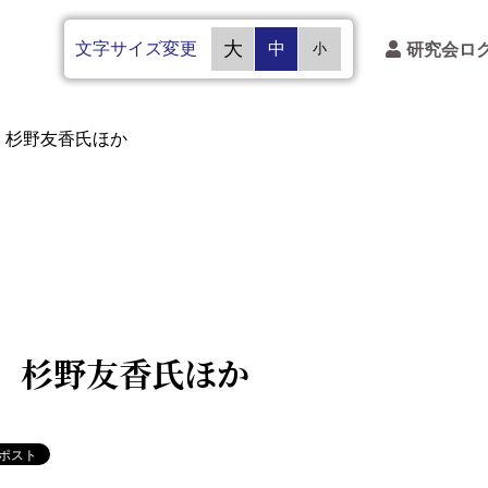
文字サイズ変更
大
中
研究会ロ
小
 杉野友香氏ほか
 杉野友香氏ほか