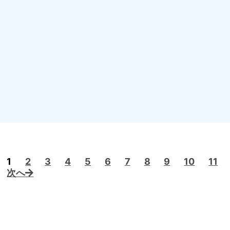
1
2
3
4
5
6
7
8
9
10
11
次へ