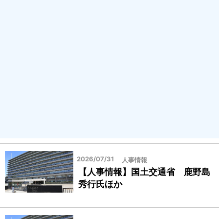
2026/07/31
人事情報
【人事情報】国土交通省 鹿野島
秀行氏ほか