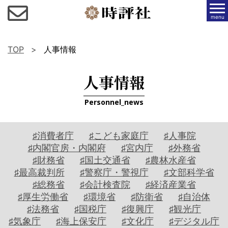
menu
TOP
人事情報
人事情報
Personnel_news
♯消費者庁
♯こども家庭庁
♯人事院
♯内閣官房・内閣府
♯宮内庁
♯外務省
♯財務省
♯国土交通省
♯農林水産省
♯最高裁判所
♯警察庁・警視庁
♯文部科学省
♯総務省
♯会計検査院
♯経済産業省
♯厚生労働省
♯環境省
♯防衛省
♯自治体
♯法務省
♯国税庁
♯復興庁
♯観光庁
♯気象庁
♯海上保安庁
♯文化庁
♯デジタル庁