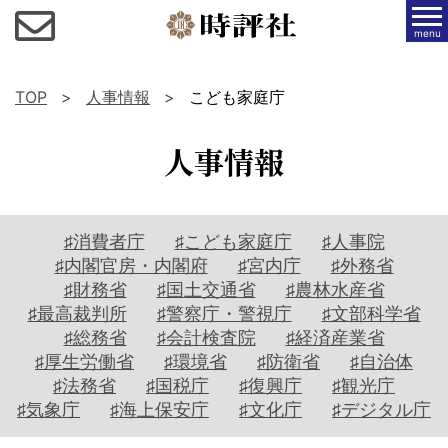
menu
TOP
人事情報
こども家庭庁
人事情報
♯消費者庁
♯こども家庭庁
♯人事院
♯内閣官房・内閣府
♯宮内庁
♯外務省
♯財務省
♯国土交通省
♯農林水産省
♯最高裁判所
♯警察庁・警視庁
♯文部科学省
♯総務省
♯会計検査院
♯経済産業省
♯厚生労働省
♯環境省
♯防衛省
♯自治体
♯法務省
♯国税庁
♯復興庁
♯観光庁
♯気象庁
♯海上保安庁
♯文化庁
♯デジタル庁