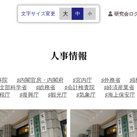
文字サイズ変更
大
中
研究会ロ
小
人事情報
事院
♯内閣官房・内閣府
♯宮内庁
♯外務省
♯
♯文部科学省
♯総務省
♯会計検査院
♯経済産業省
国税庁
♯復興庁
♯観光庁
♯気象庁
♯海上保安庁