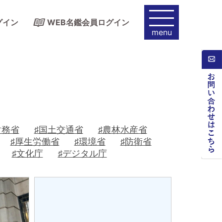
グイン
WEB名鑑会員ログイン
menu
財務省
♯国土交通省
♯農林水産省
♯厚生労働省
♯環境省
♯防衛省
♯文化庁
♯デジタル庁