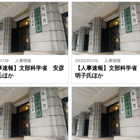
7/19
人事情報
2022/07/15
人事情報
事速報】文部科学省 安彦
【人事速報】文部科学省
氏ほか
明子氏ほか