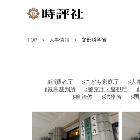
TOP
人事情報
文部科学省
♯消費者庁
♯こども家庭庁
♯人
♯最高裁判所
♯警察庁・警視庁
♯自治体
♯法務省
♯