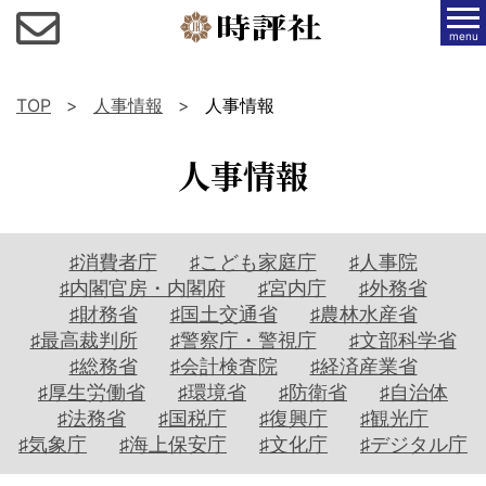
menu
TOP
人事情報
人事情報
人事情報
♯消費者庁
♯こども家庭庁
♯人事院
♯内閣官房・内閣府
♯宮内庁
♯外務省
♯財務省
♯国土交通省
♯農林水産省
♯最高裁判所
♯警察庁・警視庁
♯文部科学省
♯総務省
♯会計検査院
♯経済産業省
♯厚生労働省
♯環境省
♯防衛省
♯自治体
♯法務省
♯国税庁
♯復興庁
♯観光庁
♯気象庁
♯海上保安庁
♯文化庁
♯デジタル庁