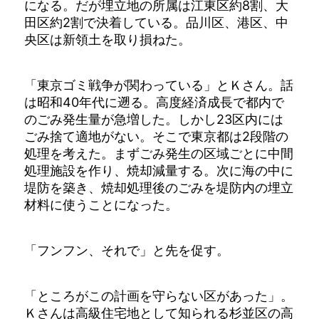
になる。だが埋立地の所属は江東区約8割、大
田区約2割で決着している。品川区、港区、中
央区は新領土を取り損ねた。
「東京ゴミ戦争が関わっている」とＫさん。話
は昭和40年代に遡る。高度経済成長で都内で
のごみ発生量が急増した。しかし23区内には
ごみ捨て適地がない。そこで東京都は2段階の
処理を考えた。まずごみ発生の区域ごとに中間
処理施設を作り、焼却減量する。次に海の中に
堤防を築き、焼却処理後のごみを堤防内の埋立
材料に使うことになった。
「フンフン、それで」と先を促す。
「ところがこの計画を守らない区があった」。
Ｋさんは高級住宅地として知られる杉並区の高