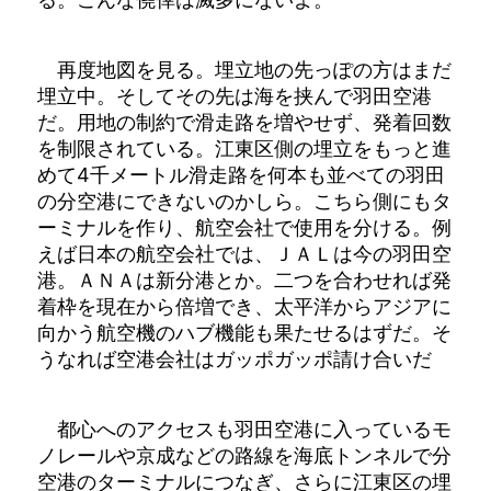
再度地図を見る。埋立地の先っぽの方はまだ
埋立中。そしてその先は海を挟んで羽田空港
だ。用地の制約で滑走路を増やせず、発着回数
を制限されている。江東区側の埋立をもっと進
めて4千メートル滑走路を何本も並べての羽田
の分空港にできないのかしら。こちら側にもタ
ーミナルを作り、航空会社で使用を分ける。例
えば日本の航空会社では、ＪＡＬは今の羽田空
港。ＡＮＡは新分港とか。二つを合わせれば発
着枠を現在から倍増でき、太平洋からアジアに
向かう航空機のハブ機能も果たせるはずだ。そ
うなれば空港会社はガッポガッポ請け合いだ
都心へのアクセスも羽田空港に入っているモ
ノレールや京成などの路線を海底トンネルで分
空港のターミナルにつなぎ、さらに江東区の埋