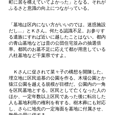
町に居を構えていてよかった」となる。それが
ふるさと意識の向上につながっている。
「墓地は区内にない方がいいのでは。迷惑施設
だし…」とＫさん。何たる認識不足。お参りす
る遺族にすれば近いに越したことはない。都内
の青山墓地などは昔の公団住宅並みの抽選倍
率。都民のお墓不足に応えて都が用意している
八柱墓地など千葉県ですよ。
Ｋさんに促されて菜々子の構想を開陳した。
埋立地に区民追慕の公園を作る。木場公園とか
猿江公園を越える規模が目標だ。公園内の一角
を区民墓地とする。区民として亡くなった人の
ほか、一定年数以上区民であった後に転出した
人も墓地利用の権利を有する。樹木葬にも対応
し、さらに地先の一定海面を墓地に付属させ、
散骨の用に供する。