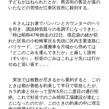
子どもがはねられたとか、商店街の客足が遠の
いたなどの苦情が江東区役所に殺到する。
Ｋさんはお箸でバンバンとカウンターのヘリ
を叩き、講談師気取りの名調子になってきた。
「時は昭和47年師走の22日。堪忍袋の緒が切
れた区長の小松崎軍次を先頭に区内主要道路に
バリケード。ごみ運搬車を片端から停めては
『どこのごみを運んできたか』と厳しく誰何
（すいか）。杉並のごみはこれより先には行か
せぬと追い返す…」。
実況では枚数が尽きるから要約すると、この
ときは都が善処を約束して半日で収拾したが、
カラ約束と分かって翌年5月に二度目の通行拒
絶。これで杉並でのごみ焼却工場建設が進むこ
とになったのだが、このときの約束の中に埋立
地の帰属が記されていた。