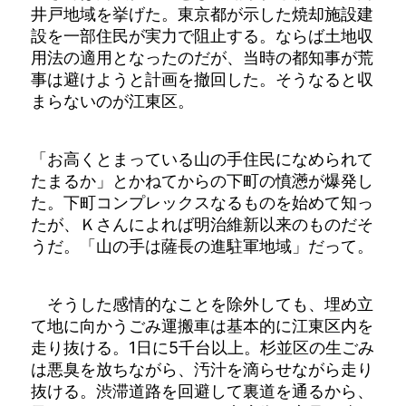
井戸地域を挙げた。東京都が示した焼却施設建
設を一部住民が実力で阻止する。ならば土地収
用法の適用となったのだが、当時の都知事が荒
事は避けようと計画を撤回した。そうなると収
まらないのが江東区。
「お高くとまっている山の手住民になめられて
たまるか」とかねてからの下町の憤懣が爆発し
た。下町コンプレックスなるものを始めて知っ
たが、Ｋさんによれば明治維新以来のものだそ
うだ。「山の手は薩長の進駐軍地域」だって。
そうした感情的なことを除外しても、埋め立
て地に向かうごみ運搬車は基本的に江東区内を
走り抜ける。1日に5千台以上。杉並区の生ごみ
は悪臭を放ちながら、汚汁を滴らせながら走り
抜ける。渋滞道路を回避して裏道を通るから、