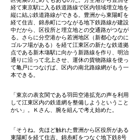
経て東京駅に入る鉄道路線で区内領域埋立地を
縦に結ぶ鉄道路線ができる。豊洲から東陽町を
経て住吉、錦糸町につながる地下鉄路線が建設
中だから、区役所と埋立地との交通路がつなが
る。さらに分空港から若洲地区（新都心なのに
ゴルフ場がある）を経て江東区の新たな鉄道拠
点である新木塲駅に向かう新路線を作り、明治
通りに沿って北上させ、運休の貨物路線を使っ
て亀戸につなげば、区内の南北路線網がもう一
本できる。
「東京の表玄関である羽田空港拡充の声を利用
して江東区内の鉄道網を整備しようということ
かい」。Ｋさん、腕を組んで考え始めた。
「そうね。先ほど触れた豊洲から区役所がある
東陽町を経て住吉、錦糸町をつなぐ地下鉄8号