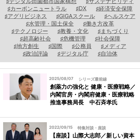
♯デジタル田園都市国家構想
♯サステナビリティ
こ
人
♯DX
♯カーボンニュートラル
♯経済安全保障
の
事
♯アグリビジネス
♯GIGAスクール
♯ヘルスケア
國
予
♯水管理・国土保全
♯働き方改革
の
測
♯テクノロジー
♯教養・文化
♯まちづくり
か
♯超高齢社会
♯危機管理
♯社会保障
た
♯地方創生
♯国際
♯公務員
♯メディア
ち
♯政治評論
♯デジタル庁
♯自治体
ウ
ー
マ
2025/08/07
シリーズ最前線
ノ
創薬力の強化と 健康・医療戦略／
ミ
内閣官房・内閣府健康・医療戦略
ク
推進事務局長 中石斉孝氏
ス
地
2022/09/15
特集対談・座談
方
【座談】山際大志郎／新しい資本
自