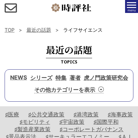
menu
TOP
最近の話題
ライフサイエンス
最近の話題
TOPICS
NEWS
シリーズ
特集
著者
虎ノ門政策研究会
動
最
対
作
フ
画
前
談
家
ォ
ニ
線
・
連
ー
ュ
座
載
カ
ー
集
♯医療
♯公共交通政策
♯港湾政策
♯海事政策
談
ス
W
ス
中
♯モビリティ
♯宇宙政策
♯国際平和
E
連
セ
エ
♯製造産業政策
♯コーポレートガバナンス
B
時
載
ミ
ッ
♯景品表示法
♯サーキュラーエコノミー
♯ＡＩ