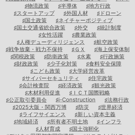
連
事
ナ
ジ
♯物流政策
♯半導体
♯地方行政
載
評
シ
ー
♯スタートアップ
♯外国人材
♯ドローン
論
リ
レ
♯国土政策
♯ネイチャーポジティブ
ー
ポ
♯国土交通省総合政策
♯外交
♯統計制度
本
ズ
ー
♯女性活躍
♯農業政策
の
＋
ト
♯人権デューディリジェンス
♯航空政策
紹
♯戦争放棄・戦力不保持
♯ＧＸ
♯海上保安体制
介
探
わ
♯関税政策
♯防衛政策
♯水素
♯行政施策
訪
が
♯財政政策
♯少子化対策
♯食料安全保障
レ
／
省
♯こども政策
♯大学経営改革
ポ
国
の
♯サイバーセキュリティ
♯住宅政策
ー
立
重
♯会計検査院
♯経済政策
♯観光政策
ト
研
点
♯木材利用促進
♯ＩＣＴ国際戦略
究
施
♯i-Construction
♯公正取引委員会
♯法務行政
開
策
♯2025大阪・関西万博
♯防災
♯世界経済
発
♯ライフサイエンス
♯新しい資本主義
法
霞
♯地域経済
♯所有者不明土地
♯インフラ
人
が
♯人材育成
♯国土強靭化
関