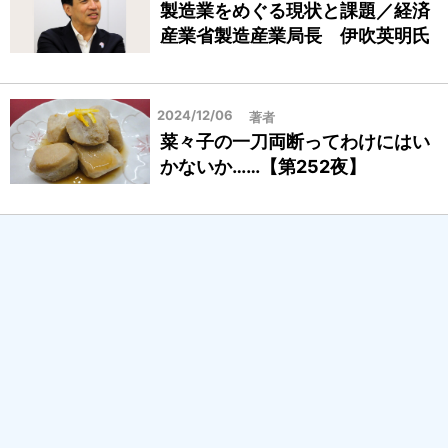
製造業をめぐる現状と課題／経済
治
産業省製造産業局長 伊吹英明氏
体
2024/12/06
著者
菜々子の一刀両断ってわけにはい
かないか……【第252夜】