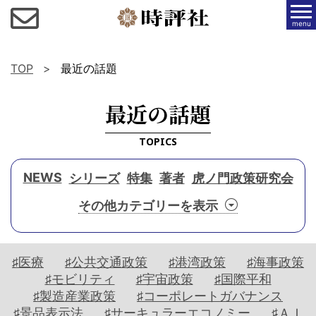
menu
TOP
最近の話題
最近の話題
TOPICS
NEWS
シリーズ
特集
著者
虎ノ門政策研究会
動
最
対
作
フ
画
前
談
家
ォ
ニ
線
・
連
ー
ュ
座
載
カ
ー
集
♯医療
♯公共交通政策
♯港湾政策
♯海事政策
談
ス
W
ス
中
♯モビリティ
♯宇宙政策
♯国際平和
E
連
セ
エ
♯製造産業政策
♯コーポレートガバナンス
B
時
載
ミ
ッ
♯景品表示法
♯サーキュラーエコノミー
♯ＡＩ