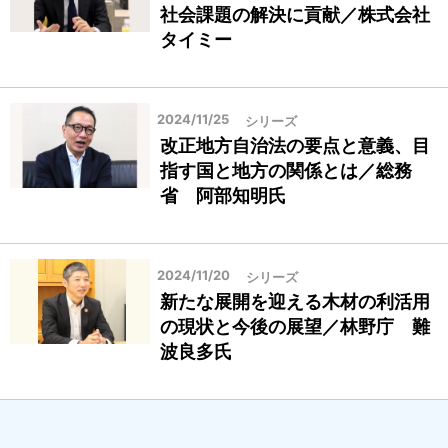
社会課題の解決に貢献／株式会社
タイミー
2024/11/25
シリーズ
改正地方自治法の要点と意義、目
指す国と地方の関係とは／総務
省 阿部知明氏
2024/11/20
シリーズ
新たな展開を迎える木材の利活用
の現状と今後の展望／林野庁 難
波良多氏