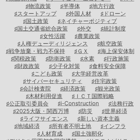
連
事
ナ
ジ
♯物流政策
♯半導体
♯地方行政
載
評
シ
ー
♯スタートアップ
♯外国人材
♯ドローン
論
リ
レ
♯国土政策
♯ネイチャーポジティブ
ー
ポ
♯国土交通省総合政策
♯外交
♯統計制度
本
ズ
ー
♯女性活躍
♯農業政策
の
＋
ト
♯人権デューディリジェンス
♯航空政策
紹
♯戦争放棄・戦力不保持
♯ＧＸ
♯海上保安体制
介
探
わ
♯関税政策
♯防衛政策
♯水素
♯行政施策
訪
が
♯財政政策
♯少子化対策
♯食料安全保障
レ
／
省
♯こども政策
♯大学経営改革
ポ
国
の
♯サイバーセキュリティ
♯住宅政策
ー
立
重
♯会計検査院
♯経済政策
♯観光政策
ト
研
点
♯木材利用促進
♯ＩＣＴ国際戦略
究
施
♯i-Construction
♯公正取引委員会
♯法務行政
開
策
♯2025大阪・関西万博
♯防災
♯世界経済
発
♯ライフサイエンス
♯新しい資本主義
法
霞
♯地域経済
♯所有者不明土地
♯インフラ
人
が
♯人材育成
♯国土強靭化
関