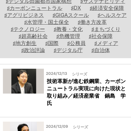
♯デジタル田園都市国家構想
♯サステナビリティ
こ
人
♯DX
♯カーボンニュートラル
♯経済安全保障
の
事
♯アグリビジネス
♯GIGAスクール
♯ヘルスケア
國
予
♯水管理・国土保全
♯働き方改革
の
測
♯テクノロジー
♯教養・文化
♯まちづくり
か
♯超高齢社会
♯危機管理
♯社会保障
た
♯地方創生
♯国際
♯公務員
♯メディア
ち
♯政治評論
♯デジタル庁
♯自治体
ウ
ー
マ
2024/12/13
シリーズ
ノ
技術革新が進む鉄鋼業、カーボン
ミ
ニュートラル実現に向けた現状と
ク
取り組み／経済産業省 鍋島 学
ス
氏
地
方
2024/12/09
シリーズ
自