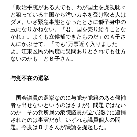
「政治手腕がある人でも、わが国土を虎視眈々
と狙っている中国から汚いカネを受け取る人は
ダメ。いざ緊急事態となったときに獅子身中の
虫になりかねない。『君、国を売り給うことな
かれ』。よくも立候補できたものだ」のＡ子さ
んにかぶせて、「でも1万票近く入りました
よ。江東区民の民度に疑問ありとされても仕方
ないのかも」とＢ子さん。
与党不在の選挙
国会議員の選挙なのに与党が党籍のある候補
者を出せないというのはさすがに問題ではない
のか。その党所属の衆院議員が立て続けに逮捕
されたのは事実だが、いずれも議員個人の問
題。今度はＢ子さんが議論を提起した。