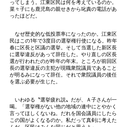
ってしまう。江東区民は何を考えているのか。
菜々子にも鹿児島の親せきから叱責の電話があ
ったほどだ。
なぜ歴史的な低投票率になったのか。江東区
民はこの1年で3度目の選挙権行使になる。昨年
春に区長と区議の選挙。そして当選した新区長
に選挙違反があって辞任した。やり直しの区長
選が行われたのが昨年の年末。ところが前回区
長の選挙違反の主犯が現職衆院議員であること
が明るみになって辞任。それで衆院議員の後任
を選ぶ必要が生じた。
いわゆる〝選挙疲れ説〟だが、Ａ子さんが一
喝。「選挙権がない他の地域の連中にとやかく
言ってほしくないね。だれを国会議員にしたら
この国がよくなるのか。私だって真剣に考えた
んだ。区民はみんな同じだと思うよ」