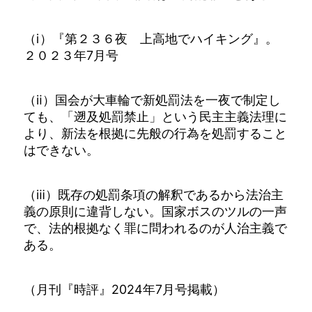
（ⅰ）『第２３６夜 上高地でハイキング』。
２０２３年7月号
（ⅱ）国会が大車輪で新処罰法を一夜で制定し
ても、「遡及処罰禁止」という民主主義法理に
より、新法を根拠に先般の行為を処罰すること
はできない。
（ⅲ）既存の処罰条項の解釈であるから法治主
義の原則に違背しない。国家ボスのツルの一声
で、法的根拠なく罪に問われるのが人治主義で
ある。
（月刊『時評』2024年7月号掲載）