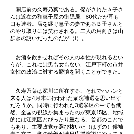
開店前の久寿乃葉である。促がされたＡ子さ
んは近在の和菓子屋の御隠居。80代だが耳も
口も達者。店を継ぐ息子の妻であるＢ子さんと
のやり取りには笑わされる。二人の用向きは山
歩きの誘いだったのだが（ⅰ）。
お酒を飲ませればその人の本性が現れるとい
うが、これには男も女もない。江戸下町の市井
女性の政治に対する鬱憤を聞くことができた。
久寿乃葉は深川に所在する。それでハハンと
来る人は4月末に行われた衆院補選を思い出す
だろうか。同時に行われた3選挙区の中でも俄
然、全国の視線が集まったのが東京15区。地域
的には江東区とぴったり重なる。首都のことで
もあり、主要政党が選び抜いた（はずの）候補
者を立て、党の幹部が連日応援演説にやってき