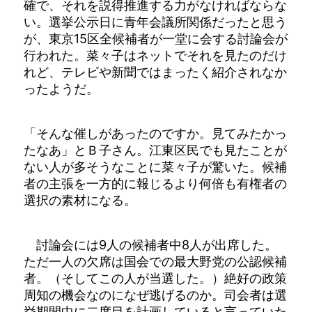
確で、それを説得推進する力がなければならな
い。選挙公示日に青年会議所関係だったと思う
が、東京15区全候補者が一堂に会する討論会が
行われた。菜々子はネットでそれを見たのだけ
れど、テレビや新聞ではまったく紹介されなか
ったようだ。
「そんな催しがあったのですか。見てみたかっ
たなあ」とＢ子さん。江東区民でも見たことが
ない人が多そうなことに菜々子が驚いた。候補
者の主張を一方的に報じるより何倍も有権者の
選択の素材になる。
討論会には9人の候補者中8人が出席した。
ただ一人の欠席は国会での最大野党の公認候補
者。（そしてこの人が当選した。）絶好の政策
周知の機会なのになぜ逃げるのか。司会者は選
挙期間中に二度目を計画していると言っていた