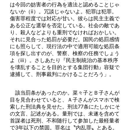
は今回の妨害者の行為を適法と認めることじゃ
ないか（ⅱ）。冗談じゃないよ。犯罪は犯罪。
傷害罪程度では対応が甘い。彼らは民主主義で
ある公正な選挙を否定している。社会の敵であ
り、殺人などよりも重刑でなければおかしい。
それに見合った処罰が必要だ。国民の処罰感情
にも照らして、現行法の中で適用可能な処罰条
項を探し出すのが、警察、検察の任務でしょう
よ（ⅲ）。さしあたり『民主制統治の基本秩序
を壊乱することを目的とする集団行動』容疑で
逮捕して、刑事裁判にかけることだろう」。
該当罰条があったのか。菜々子とＢ子さんが
目を見合わせていると、Ａ子さんがスマホで検
索した刑法典を見せた。刑法77条にたしかにそ
の文言、記述がある。量刑では、未遂を含めて
首謀者は死刑、不和随行して参加した最軽量者
で3年以下の禁固。罪名は〝内乱罪〟とある。