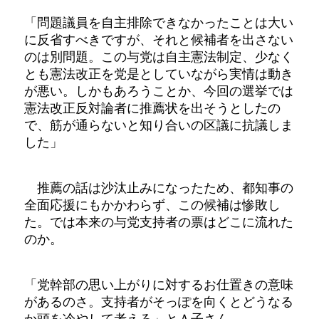
「問題議員を自主排除できなかったことは大い
に反省すべきですが、それと候補者を出さない
のは別問題。この与党は自主憲法制定、少なく
とも憲法改正を党是としていながら実情は動き
が悪い。しかもあろうことか、今回の選挙では
憲法改正反対論者に推薦状を出そうとしたの
で、筋が通らないと知り合いの区議に抗議しま
した」
推薦の話は沙汰止みになったため、都知事の
全面応援にもかかわらず、この候補は惨敗し
た。では本来の与党支持者の票はどこに流れた
のか。
「党幹部の思い上がりに対するお仕置きの意味
があるのさ。支持者がそっぽを向くとどうなる
か頭を冷やして考えろ」とＡ子さん。