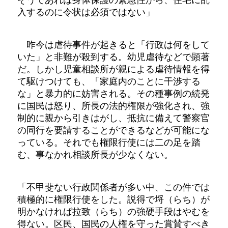
入するのに令状は必須ではない」
昨今は虐待事件が起きると「行政は何をして
いた」と非難が殺到する。幼児虐待などで顕著
だ。しかし児童相談所が親による虐待情報を得
て駆けつけても、「家庭内のことに干渉する
な」と暴力的に妨害される。その種事例の続発
に国民は怒り、所長の法的権限が強化され、強
制的に親から引きはがし、抵抗に備えて警察官
の同行を要請することができるなどが可能にな
っている。それでも権限行使には二の足を踏
む、事なかれ相談所長が少なくない。
「不甲斐ない行政関係者が多い中、この件では
積極的に権限行使をした。説得で埒（らち）が
明かなければ拉致（らち）の強硬手段はやむを
得ない。区民、国民の人権を守った賞賛すべき