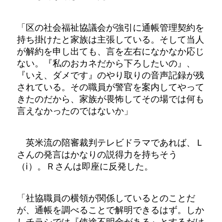
「区の社会福祉協議会が強引に通帳管理契約を
持ち掛けたと家族は主張している。そして当人
が解約を申し出ても、言を左右になかなか応じ
ない。『私のおカネだから下ろしたいの』、
『いえ、ダメです』のやり取りの音声記録が残
されている。その職員が警官を案内してやって
きたのだから、家族が畏怖してその場では何も
言えなかったのではないか」
英米流の陪審裁判テレビドラマであれば、Ｌ
さんの発言はかなりの説得力を持ちそう
（ⅰ）。Ｒさんは即座に反発した。
「社協職員の横領が関係しているとのことだ
が、通帳を調べることで解明できるはず。しか
しチラシでは『使途不明金がある』とするだけ