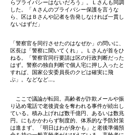
らプライバシーはないだろう」。Ｌさんも同調
した。「Ａさんのプライバシー保護を言うな
ら、区はＢさんや記者を告発しなければ一貫し
ないはずだ」
「警察官を同行させたのはなぜか」の問いに、
区長は「警察に聞いてくれ」。Ｌさんが首をひ
ねる。「警察官同行要請は区の行政判断だった
はず。警察の独自判断で個人宅に押し入ったと
すれば、国家公安委員長のクビは確実に飛
ぶ」。などなど…。
ここで議論が転回。高齢者が詐欺メールや振
り込め電話で老後資金を奪われる事件が続出し
ている。積み上げれば数千億円、あるいは数兆
円。にもかかわらず制度的、体系的な予防対策
は進まず、「明日はわが身かも」と老後準備預
金を持つ一般高齢者がおびえている。高齢者に