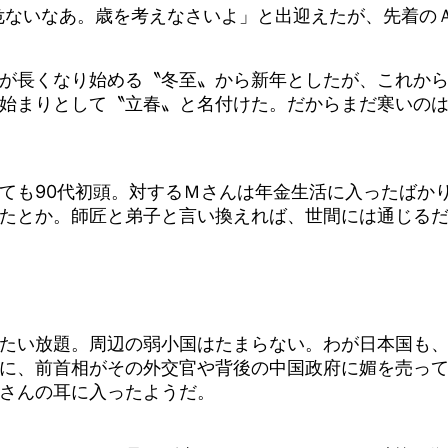
危ないなあ。歳を考えなさいよ」と出迎えたが、先着の
が長くなり始める〝冬至〟から新年としたが、これか
始まりとして〝立春〟と名付けた。だからまだ寒いの
も90代初頭。対するＭさんは年金生活に入ったばかり
たとか。師匠と弟子と言い換えれば、世間には通じる
たい放題。周辺の弱小国はたまらない。わが日本国も、
に、前首相がその外交官や背後の中国政府に媚を売っ
さんの耳に入ったようだ。