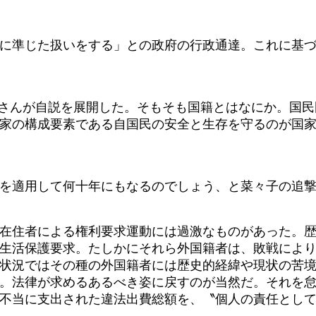
に準じた扱いをする」との政府の行政通達。これに基づ
さんが自説を展開した。そもそも国籍とはなにか。国民
家の構成要素である自国民の安全と生存を守るのが国
を適用して何十年にもなるのでしょう、と菜々子の追撃
在住者による権利要求運動には過激なものがあった。歴
生活保護要求。たしかにそれら外国籍者は、敗戦によ
状況ではその種の外国籍者には歴史的経緯や現状の苦
。法律が求めるあるべき姿に戻すのが当然だ。それを
不当に支出された違法出費総額を、〝個人の責任とし