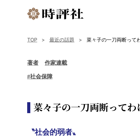
TOP
最近の話題
菜々子の一刀両断ってわ
著者
作家連載
#社会保障
菜々子の一刀両断ってわ
〝社会的弱者〟