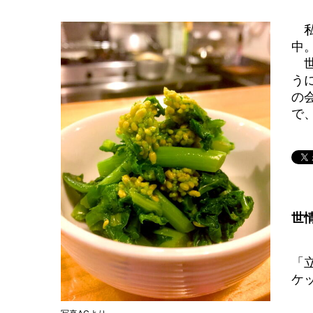
私
中
世
う
の
で
世
「
ケ