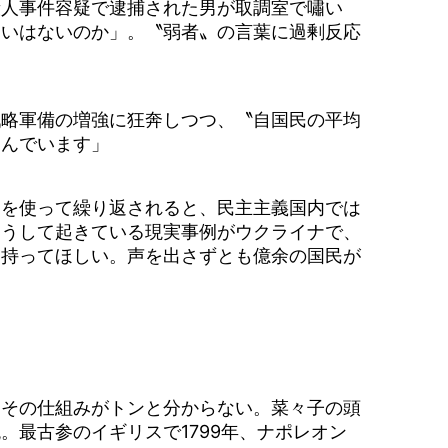
人事件容疑で逮捕された男が取調室で嘯い
遣いはないのか」。〝弱者〟の言葉に過剰反応
戦略軍備の増強に狂奔しつつ、〝自国民の平均
叫んでいます」
を使って繰り返されると、民主主義国内では
そうして起きている現実事例がウクライナで、
を持ってほしい。声を出さずとも億余の国民が
その仕組みがトンと分からない。菜々子の頭
最古参のイギリスで1799年、ナポレオン