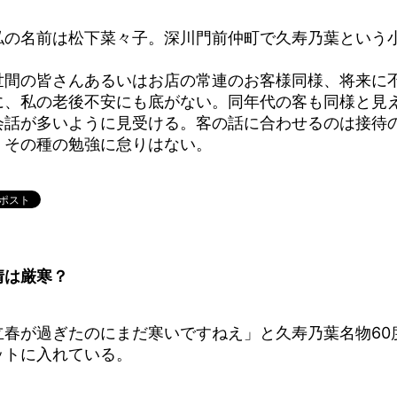
の名前は松下菜々子。深川門前仲町で久寿乃葉という小
。
間の皆さんあるいはお店の常連のお客様同様、将来に不
に、私の老後不安にも底がない。同年代の客も同様と見
会話が多いように見受ける。客の話に合わせるのは接待
、その種の勉強に怠りはない。
情は厳寒？
立春が過ぎたのにまだ寒いですねえ」と久寿乃葉名物60
ットに入れている。