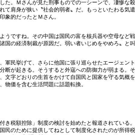
した。Ｍさんが見た刑事ものでの一シーンで、凄惨な殺
れて肩身が狭い〝社会的弱者〟だ。もっといたわる気
印象的だったとＭさん。
ようですね。その中国は国民の富を核兵器や空母など
諸国の経済制裁が原因だ。弱い者いじめをやめろ〟と
、軍民挙げて、さらに他国に張り巡らせたエージェント
分断が起きる。そうすると外寇への防御力が弱まる。
、文字どおりの生首をかけて自国民と国家を守る気概
、物価を含む生活問題に話題転換。
付き税額控除」制度の検討を始めたと報道されている。
国民のために提供してねとして制度化されたのが所得税。