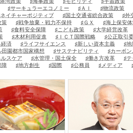
E
♯港湾政策
♯海事政策
♯モビリティ
♯宇宙政策
連
セ
エ
B
時
♯サーキュラーエコノミー
♯ＡＩ
♯物流政策
載
ミ
ッ
連
事
♯ネイチャーポジティブ
♯国土交通省総合政策
♯外
ナ
ジ
載
評
シ
政策
♯戦争放棄・戦力不保持
♯ＧＸ
♯海上保安体
ー
論
リ
策
♯食料安全保障
♯こども政策
♯大学経営改革
レ
ー
策
♯木材利用促進
♯ＩＣＴ国際戦略
♯公正取引
ポ
本
ズ
界経済
♯ライフサイエンス
♯新しい資本主義
♯
ー
の
＋
ル田園都市国家構想
♯サステナビリティ
♯カーボ
ト
紹
ヘルスケア
♯水管理・国土保全
♯働き方改革
♯
介
探
わ
保障
♯地方創生
♯国際
♯公務員
♯メディア
訪
が
レ
／
省
ポ
国
の
ー
立
重
ト
研
点
究
施
開
策
発
法
霞