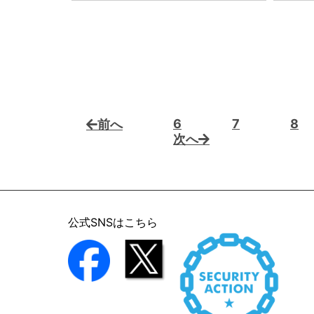
6
7
8
前へ
次へ
公式SNSはこちら