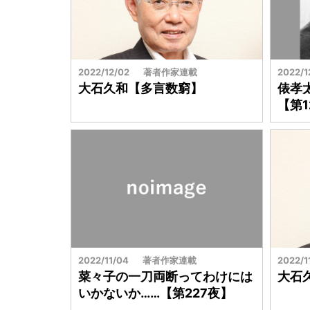
2022/12/02
著者作家連載
2022/1
大石久和【多言数窮】
俵孝
【第1
2022/11/04
著者作家連載
2022/1
菜々子の一刀両断ってわけには
大石
いかないか……【第227夜】