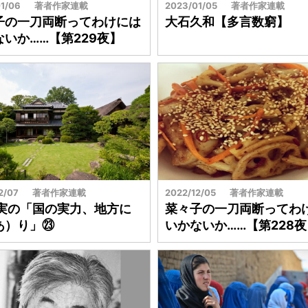
人
が
1/06
著者作家連載
2023/01/05
著者作家連載
関
子の一刀両断ってわけには
大石久和【多言数窮】
こ
人
ないか……【第229夜】
の
事
國
予
の
測
か
た
ち
ウ
ー
2/07
著者作家連載
2022/12/05
著者作家連載
マ
 実の「国の実力、地方に
菜々子の一刀両断ってわ
ノ
あ）り」㉓
いかないか……【第228夜
ミ
ク
ス
地