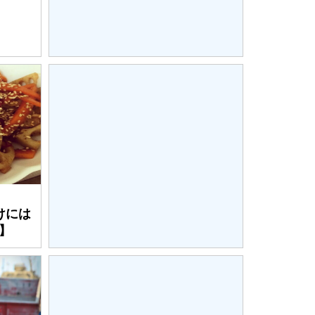
けには
】