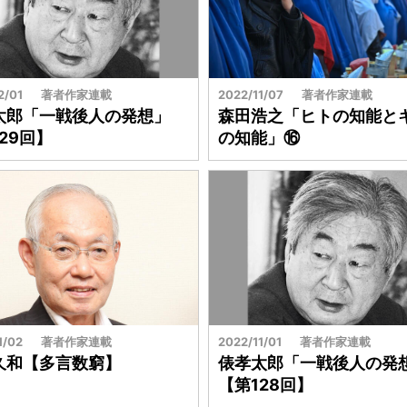
方
自
治
体
2/01
著者作家連載
2022/11/07
著者作家連載
太郎「一戦後人の発想」
森田浩之「ヒトの知能と
29回】
の知能」⑯
1/02
著者作家連載
2022/11/01
著者作家連載
久和【多言数窮】
俵孝太郎「一戦後人の発
【第128回】