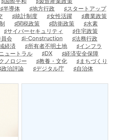
♯国際平和
♯製造産業政策
♯半導体
♯地方行政
♯スタートアップ
交
♯統計制度
♯女性活躍
♯農業政策
制
♯関税政策
♯防衛政策
♯水素
♯サイバーセキュリティ
♯住宅政策
♯i-Construction
委員会
♯法務行政
地域経済
♯所有者不明土地
♯インフラ
♯DX
ンニュートラル
♯経済安全保障
テクノロジー
♯教養・文化
♯まちづくり
♯政治評論
♯デジタル庁
♯自治体