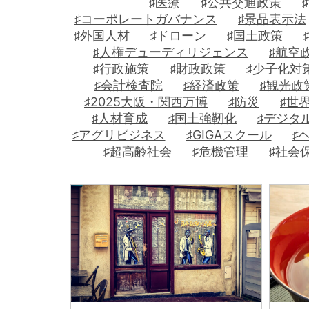
♯医療
♯公共交通政策
♯コーポレートガバナンス
♯景品表示法
♯外国人材
♯ドローン
♯国土政策
♯人権デューディリジェンス
♯航空
♯行政施策
♯財政政策
♯少子化対
♯会計検査院
♯経済政策
♯観光政
♯2025大阪・関西万博
♯防災
♯世
♯人材育成
♯国土強靭化
♯デジタ
♯アグリビジネス
♯GIGAスクール
♯
♯超高齢社会
♯危機管理
♯社会