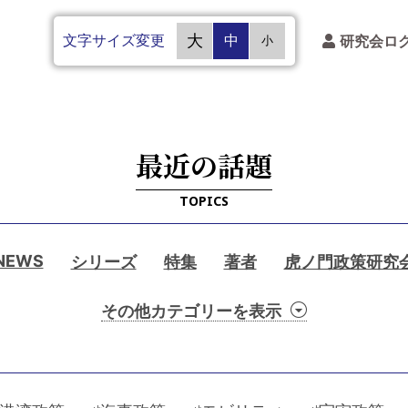
文字サイズ変更
大
中
研究会ロ
小
最近の話題
TOPICS
NEWS
シリーズ
特集
著者
虎ノ門政策研究
動
最
対
作
フ
画
前
談
家
ォ
ニ
線
・
連
ー
ュ
座
載
カ
ー
集
談
ス
W
ス
中