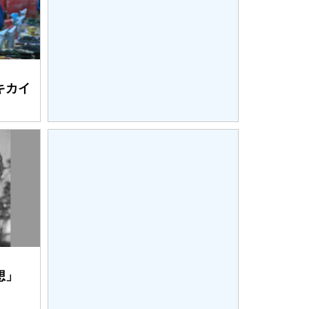
キカイ
想」